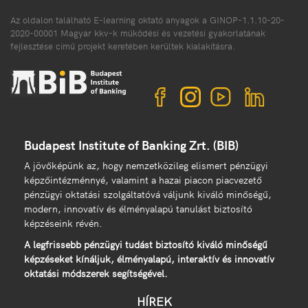
Az oldalon található E-learning oktató anyagok a GINOP-1.1.10-20-
2020-00001 Magyar kkv-k működési és vezetési gyakorlatának
fejlesztése című projekt keretében kerültek kialakításra.
Budapest Institute of Banking Zrt. (BIB)
A jövőképünk az, hogy nemzetközileg elismert pénzügyi
képzőintézménnyé, valamint a hazai piacon piacvezető
pénzügyi oktatási szolgáltatóvá váljunk kiváló minőségű,
modern, innovatív és élményalapú tanulást biztosító
képzéseink révén.
A legfrissebb pénzügyi tudást biztosító kiváló minőségű
képzéseket kínáljuk, élményalapú, interaktív és innovatív
oktatási módszerek segítségével.
HÍREK