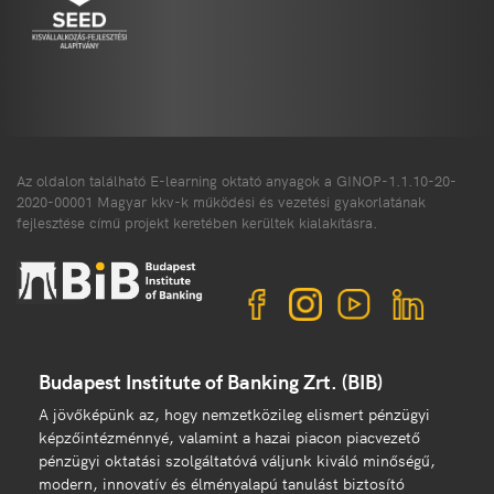
Az oldalon található E-learning oktató anyagok a GINOP-1.1.10-20-
2020-00001 Magyar kkv-k működési és vezetési gyakorlatának
fejlesztése című projekt keretében kerültek kialakításra.
Budapest Institute of Banking Zrt. (BIB)
A jövőképünk az, hogy nemzetközileg elismert pénzügyi
képzőintézménnyé, valamint a hazai piacon piacvezető
pénzügyi oktatási szolgáltatóvá váljunk kiváló minőségű,
modern, innovatív és élményalapú tanulást biztosító