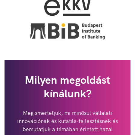
Milyen megoldást
kínálunk?
Megismertetjük, mi minősül vállalati
innovációnak és kutatás-fejlesztésnek és
bemutatjuk a témában érintett hazai