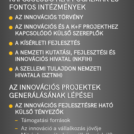
FONTOS INTÉZMÉNYEK
AZ INNOVÁCIÓS TÖRVÉNY
AZ INNOVÁCIÓS ÉS A K+F PROJEKTHEZ
KAPCSOLÓDÓ KÜLSŐ SZEREPLŐK
A KÍSÉRLETI FEJLESZTÉS
A NEMZETI KUTATÁSI, FEJLESZTÉSI ÉS
INNOVÁCIÓS HIVATAL (NKFIH)
A SZELLEMI TULAJDON NEMZETI
HIVATALA (SZTNH)
AZ INNOVÁCIÓS PROJEKTEK
GENERÁLÁSÁNAK LÉPÉSEI
AZ INNOVÁCIÓS FEJLESZTÉSRE HATÓ
KÜLSŐ TÉNYEZŐK
Támogatási források
Az innováció a vállalkozás jövője