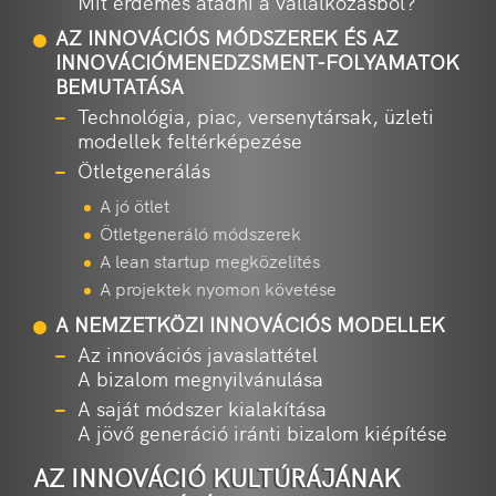
Mit érdemes átadni a vállalkozásból?
AZ INNOVÁCIÓS MÓDSZEREK ÉS AZ
INNOVÁCIÓMENEDZSMENT-FOLYAMATOK
BEMUTATÁSA
Technológia, piac, versenytársak, üzleti
modellek feltérképezése
Ötletgenerálás
A jó ötlet
Ötletgeneráló módszerek
A lean startup megközelítés
A projektek nyomon követése
A NEMZETKÖZI INNOVÁCIÓS MODELLEK
Az innovációs javaslattétel
A bizalom megnyilvánulása
A saját módszer kialakítása
A jövő generáció iránti bizalom kiépítése
AZ INNOVÁCIÓ KULTÚRÁJÁNAK