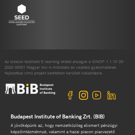
Az oldalon található E-learning oktató anyagok a GINOP-1.1.10-20-
2020-00001 Magyar kkv-k működési és vezetési gyakorlatának
fejlesztése című projekt keretében kerültek kialakításra.
Budapest Institute of Banking Zrt. (BIB)
A jövőképünk az, hogy nemzetközileg elismert pénzügyi
képzőintézménnyé, valamint a hazai piacon piacvezető