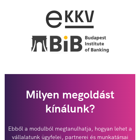
Milyen megoldást
kínálunk?
Ebből a modulból megtanulhatja, hogyan lehet a
vállalatunk ügyfelei, partnerei és munkatársai