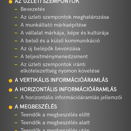
AZ ÜZLETI SZEMPONTOK
Bevezetés
Az üzleti szempontok meghatározása
A munkáltató márkaépítése
A vállalat márkája, képe és kultúrája
A belső és a külső kommunikáció
Az új belépők bevonzása
A teljesítménymenedzsment
Az üzleti szempontok iránti
elkötelezettség nyomon követése
A VERTIKÁLIS INFORMÁCIÓÁRAMLÁS
A HORIZONTÁLIS INFORMÁCIÓÁRAMLÁS
A horizontális információáramlás jellemzői
A MEGBESZÉLÉS
Teendők a megbeszélés előtt
Teendők a megbeszélés alatt
Teendők a megbeszélés után