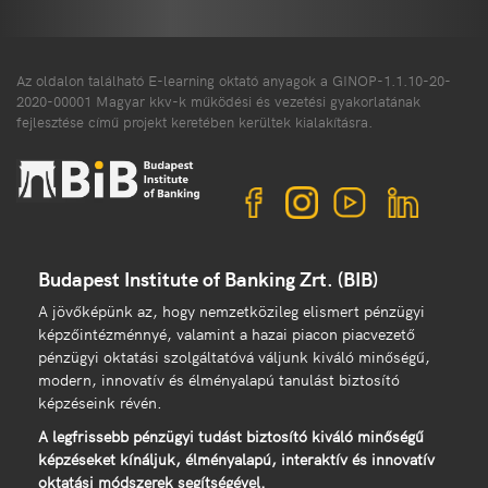
Az oldalon található E-learning oktató anyagok a GINOP-1.1.10-20-
2020-00001 Magyar kkv-k működési és vezetési gyakorlatának
fejlesztése című projekt keretében kerültek kialakításra.
Budapest Institute of Banking Zrt. (BIB)
A jövőképünk az, hogy nemzetközileg elismert pénzügyi
képzőintézménnyé, valamint a hazai piacon piacvezető
pénzügyi oktatási szolgáltatóvá váljunk kiváló minőségű,
modern, innovatív és élményalapú tanulást biztosító
képzéseink révén.
A legfrissebb pénzügyi tudást biztosító kiváló minőségű
képzéseket kínáljuk, élményalapú, interaktív és innovatív
oktatási módszerek segítségével.